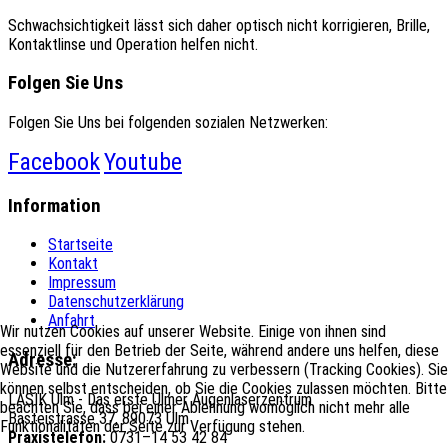
Schwachsichtigkeit lässt sich daher optisch nicht korrigieren, Brille,
Kontaktlinse und Operation helfen nicht.
Folgen Sie Uns
Folgen Sie Uns bei folgenden sozialen Netzwerken:
Facebook
Youtube
Information
Startseite
Kontakt
Impressum
Datenschutzerklärung
Anfahrt
Wir nutzen Cookies auf unserer Website. Einige von ihnen sind
essenziell für den Betrieb der Seite, während andere uns helfen, diese
Adresse:
Website und die Nutzererfahrung zu verbessern (Tracking Cookies). Sie
können selbst entscheiden, ob Sie die Cookies zulassen möchten. Bitte
LASIK Ulm - Das erste Ulmer Augenlaserzentrum
beachten Sie, dass bei einer Ablehnung womöglich nicht mehr alle
Basteistrasse 37, 89073 Ulm
Funktionalitäten der Seite zur Verfügung stehen.
Praxistelefon:
0731–14 53 42 84