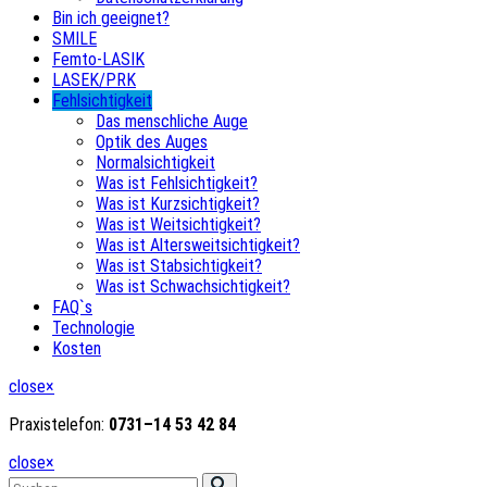
Bin ich geeignet?
SMILE
Femto-LASIK
LASEK/PRK
Fehlsichtigkeit
Das menschliche Auge
Optik des Auges
Normalsichtigkeit
Was ist Fehlsichtigkeit?
Was ist Kurzsichtigkeit?
Was ist Weitsichtigkeit?
Was ist Altersweitsichtigkeit?
Was ist Stabsichtigkeit?
Was ist Schwachsichtigkeit?
FAQ`s
Technologie
Kosten
close
×
Praxistelefon:
0731
–
14
53
42
84
close
×