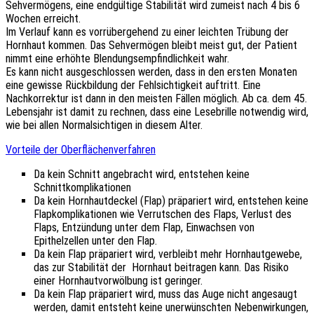
Sehvermögens, eine endgültige Stabilität wird zumeist nach 4 bis 6
Wochen erreicht.
Im Verlauf kann es vorrübergehend zu einer leichten Trübung der
Hornhaut kommen. Das Sehvermögen bleibt meist gut, der Patient
nimmt eine erhöhte Blendungsempfindlichkeit wahr.
Es kann nicht ausgeschlossen werden, dass in den ersten Monaten
eine gewisse Rückbildung der Fehlsichtigkeit auftritt. Eine
Nachkorrektur ist dann in den meisten Fällen möglich. Ab ca. dem 45.
Lebensjahr ist damit zu rechnen, dass eine Lesebrille notwendig wird,
wie bei allen Normalsichtigen in diesem Alter.
Vorteile der Oberflächenverfahren
Da kein Schnitt angebracht wird, entstehen keine
Schnittkomplikationen
Da kein Hornhautdeckel (Flap) präpariert wird, entstehen keine
Flapkomplikationen wie Verrutschen des Flaps, Verlust des
Flaps, Entzündung unter dem Flap, Einwachsen von
Epithelzellen unter den Flap.
Da kein Flap präpariert wird, verbleibt mehr Hornhautgewebe,
das zur Stabilität der Hornhaut beitragen kann. Das Risiko
einer Hornhautvorwölbung ist geringer.
Da kein Flap präpariert wird, muss das Auge nicht angesaugt
werden, damit entsteht keine unerwünschten Nebenwirkungen,