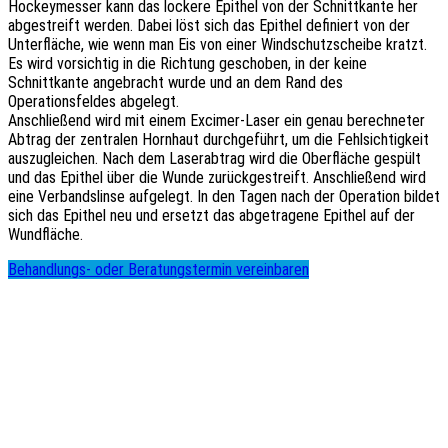
Hockeymesser kann das lockere Epithel von der Schnittkante her
abgestreift werden. Dabei löst sich das Epithel definiert von der
Unterfläche, wie wenn man Eis von einer Windschutzscheibe kratzt.
linien
Es wird vorsichtig in die Richtung geschoben, in der keine
Schnittkante angebracht wurde und an dem Rand des
ission
Operationsfeldes abgelegt.
Anschließend wird mit einem Excimer-Laser ein genau berechneter
ktive
Abtrag der zentralen Hornhaut durchgeführt, um die Fehlsichtigkeit
rgie
auszugleichen. Nach dem Laserabtrag wird die Oberfläche gespült
)
und das Epithel über die Wunde zurückgestreift. Anschließend wird
eine Verbandslinse aufgelegt. In den Tagen nach der Operation bildet
schen
sich das Epithel neu und ersetzt das abgetragene Epithel auf der
halmologischen
Wundfläche.
lschaft
G)
Behandlungs- oder Beratungstermin vereinbaren
fsverbandes
närzte
schlands
)