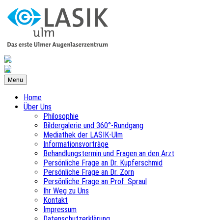
wandt
e
Menu
hl
Home
Über Uns
Philosophie
schen
Bildergalerie und 360°-Rundgang
halmologischen
Mediathek der LASIK-Ulm
Informationsvorträge
lschaft
Behandlungstermin und Fragen an den Arzt
G)
Persönliche Frage an Dr. Kupferschmid
Persönliche Frage an Dr. Zorn
Persönliche Frage an Prof. Spraul
Ihr Weg zu Uns
fsverband
Kontakt
Impressum
närzte
Datenschutzerklärung