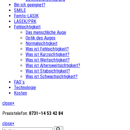
)
Bin ich geeignet?
SMILE
Femto-LASIK
nschaftlich
LASEK/PRK
anntes
Fehlsichtigkeit
hren
Das menschliche Auge
Optik des Auges
ktur
Normalsichtigkeit
Was ist Fehlsichtigkeit?
ichtigkeit
Was ist Kurzsichtigkeit?
stuft.
Was ist Weitsichtigkeit?
Was ist Altersweitsichtigkeit?
Was ist Stabsichtigkeit?
hren
Was ist Schwachsichtigkeit?
FAQ`s
Technologie
Kosten
enschaftlich
annt"
close
×
chnet,
Praxistelefon:
0731
–
14
53
42
84
close
×