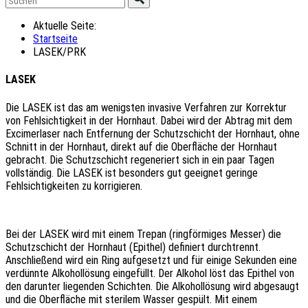
eile
Aktuelle Seite:
s
Startseite
hrens
LASEK/PRK
stgehend
nnt
LASEK
Die LASEK ist das am wenigsten invasive Verfahren zur Korrektur
ndungsbereich
von Fehlsichtigkeit in der Hornhaut. Dabei wird der Abtrag mit dem
Excimerlaser nach Entfernung der Schutzschicht der Hornhaut, ohne
hrieben
Schnitt in der Hornhaut, direkt auf die Oberfläche der Hornhaut
gebracht. Die Schutzschicht regeneriert sich in ein paar Tagen
en
vollständig. Die LASEK ist besonders gut geeignet geringe
Fehlsichtigkeiten zu korrigieren.
eitergebnisse
egen,
Bei der LASEK wird mit einem Trepan (ringförmiges Messer) die
Schutzschicht der Hornhaut (Epithel) definiert durchtrennt.
komplikationen
Anschließend wird ein Ring aufgesetzt und für einige Sekunden eine
rscheinlich
verdünnte Alkohollösung eingefüllt. Der Alkohol löst das Epithel von
einen
den darunter liegenden Schichten. Die Alkohollösung wird abgesaugt
n."
und die Oberfläche mit sterilem Wasser gespült. Mit einem