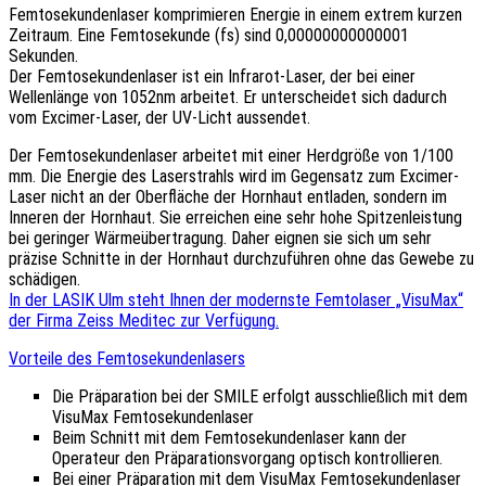
Femtosekundenlaser komprimieren Energie in einem extrem kurzen
Zeitraum. Eine Femtosekunde (fs) sind 0,00000000000001
Sekunden.
Der Femtosekundenlaser ist ein Infrarot-Laser, der bei einer
Wellenlänge von 1052nm arbeitet. Er unterscheidet sich dadurch
vom Excimer-Laser, der UV-Licht aussendet.
Der Femtosekundenlaser arbeitet mit einer Herdgröße von 1/100
mm. Die Energie des Laserstrahls wird im Gegensatz zum Excimer-
Laser nicht an der Oberfläche der Hornhaut entladen, sondern im
Inneren der Hornhaut. Sie erreichen eine sehr hohe Spitzenleistung
bei geringer Wärmeübertragung. Daher eignen sie sich um sehr
präzise Schnitte in der Hornhaut durchzuführen ohne das Gewebe zu
schädigen.
In der LASIK Ulm steht Ihnen der modernste Femtolaser „VisuMax“
der Firma Zeiss Meditec zur Verfügung.
Vorteile des Femtosekundenlasers
Die Präparation bei der SMILE erfolgt ausschließlich mit dem
VisuMax Femtosekundenlaser
Beim Schnitt mit dem Femtosekundenlaser kann der
Operateur den Präparationsvorgang optisch kontrollieren.
Bei einer Präparation mit dem VisuMax Femtosekundenlaser