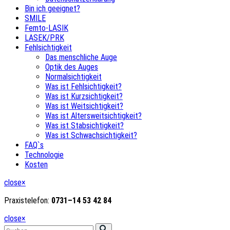
Bin ich geeignet?
SMILE
Femto-LASIK
LASEK/PRK
Fehlsichtigkeit
Das menschliche Auge
Optik des Auges
Normalsichtigkeit
Was ist Fehlsichtigkeit?
Was ist Kurzsichtigkeit?
Was ist Weitsichtigkeit?
Was ist Altersweitsichtigkeit?
Was ist Stabsichtigkeit?
Was ist Schwachsichtigkeit?
FAQ`s
Technologie
Kosten
close
×
Praxistelefon:
0731
–
14
53
42
84
close
×