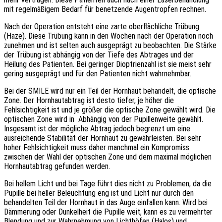
mit regelmäßigem Bedarf für benetzende Augentropfen rechnen.
Nach der Operation entsteht eine zarte oberflächliche Trübung
(Haze). Diese Trübung kann in den Wochen nach der Operation noch
zunehmen und ist selten auch ausgeprägt zu beobachten. Die Stärke
der Trübung ist abhängig von der Tiefe des Abtrages und der
Heilung des Patienten. Bei geringer Dioptrienzahl ist sie meist sehr
gering ausgeprägt und für den Patienten nicht wahrnehmbar.
Bei der SMILE wird nur ein Teil der Hornhaut behandelt, die optische
Zone. Der Hornhautabtrag ist desto tiefer, je höher die
Fehlsichtigkeit ist und je größer die optische Zone gewählt wird. Die
optischen Zone wird in Abhängig von der Pupillenweite gewählt.
Insgesamt ist der mögliche Abtrag jedoch begrenzt um eine
ausreichende Stabilität der Hornhaut zu gewährleisten. Bei sehr
hoher Fehlsichtigkeit muss daher manchmal ein Kompromiss
zwischen der Wahl der optischen Zone und dem maximal möglichen
Hornhautabtrag gefunden werden.
Bei hellem Licht und bei Tage führt dies nicht zu Problemen, da die
Pupille bei heller Beleuchtung eng ist und Licht nur durch den
behandelten Teil der Hornhaut in das Auge einfallen kann. Wird bei
Dämmerung oder Dunkelheit die Pupille weit, kann es zu vermehrter
Blendung und zur Wahrnehmung von Lichthöfen (Halos) und